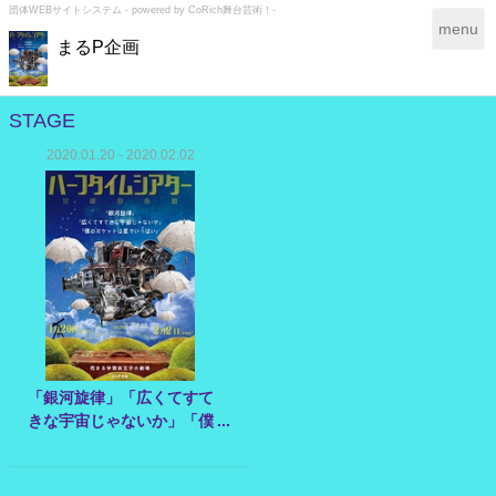
団体WEBサイトシステム - powered by
CoRich舞台芸術！-
T
menu
まるP企画
o
g
g
l
STAGE
e
2020.01.20 - 2020.02.02
n
a
v
i
g
a
t
i
o
n
「銀河旋律」「広くてすて
きな宇宙じゃないか」「僕
のポケットは星でいっぱ
い」